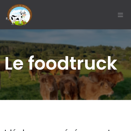
SE RENDRE AU CONTENU
Le foodtruck